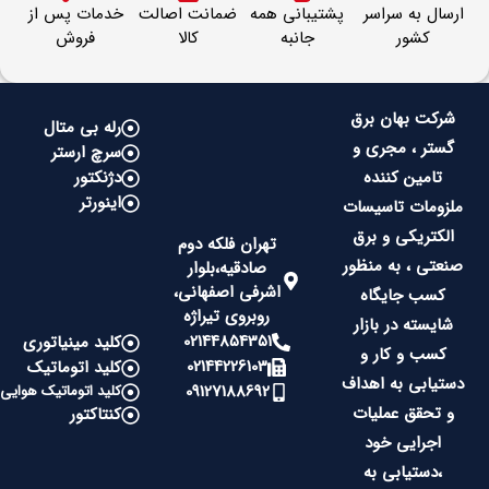
ارسال به سراسر
پشتیبانی همه
ضمانت اصالت
خدمات پس از
کشور
جانبه
کالا
فروش
شرکت بهان برق
رله بی متال
گستر ، مجری و
سرچ ارستر
تامین کننده
دژنکتور
اینورتر
ملزومات تاسیسات
الکتریکی و برق
تهران فلکه دوم
صنعتی ، به منظور
صادقیه،بلوار
اشرفی اصفهانی،
کسب جایگاه
روبروی تیراژه
شایسته در بازار
02144854351
کلید مینیاتوری
کسب و کار و
02144226103
کلید اتوماتیک
دستیابی به اهداف
09127188692
کلید اتوماتیک هوایی
و تحقق عملیات
کنتاکتور
اجرایی خود
،دستیابی به