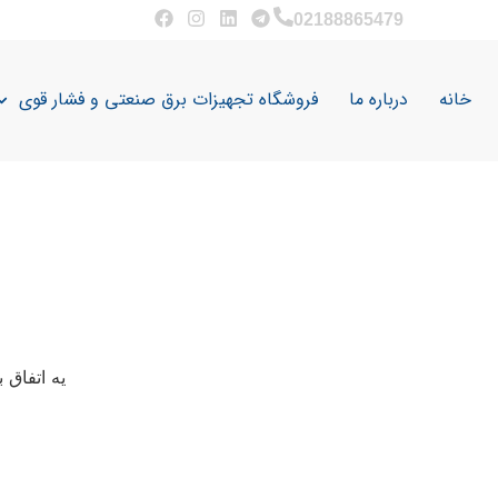
02188865479
خانه
درباره ما
فروشگاه تجهیزات برق صنعتی و فشار قوی
یه اتفاق