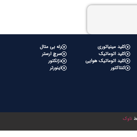
کلید مینیاتوری
رله بی متال
کلید اتوماتیک
سرچ ارستر
کلید اتوماتیک هوایی
دژنکتور
کنتاکتور
اینورتر
سط
ناوک