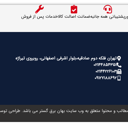
ر
پشتیبانی همه جانبه
ضمانت اصالت کالا
خدمات پس از فروش
تهران فلکه دوم صادقیه،بلوار اشرفی اصفهانی، روبروی تیراژه
02144854351
02144226103
09127188692
طالب و محتوا متعلق به وب سایت بهان برق گستر می باشد. طراحی تو