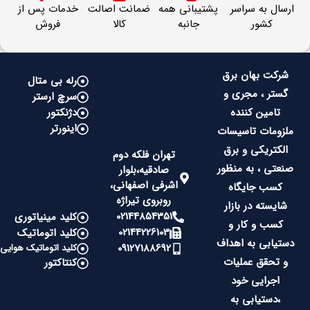
ارسال به سراسر
پشتیبانی همه
ضمانت اصالت
خدمات پس از
کشور
جانبه
کالا
فروش
شرکت بهان برق
رله بی متال
گستر ، مجری و
سرچ ارستر
تامین کننده
دژنکتور
اینورتر
ملزومات تاسیسات
الکتریکی و برق
تهران فلکه دوم
صنعتی ، به منظور
صادقیه،بلوار
اشرفی اصفهانی،
کسب جایگاه
روبروی تیراژه
شایسته در بازار
02144854351
کلید مینیاتوری
کسب و کار و
02144226103
کلید اتوماتیک
دستیابی به اهداف
09127188692
کلید اتوماتیک هوایی
و تحقق عملیات
کنتاکتور
اجرایی خود
،دستیابی به