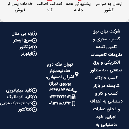
ارسال به سراسر
پشتیبانی همه
ضمانت اصالت
خدمات پس از
کشور
جانبه
کالا
فروش
شرکت بهان برق
رله بی متال
گستر ، مجری و
سرچ ارستر
تامین کننده
دژنکتور
اینورتر
ملزومات تاسیسات
الکتریکی و برق
تهران فلکه دوم
صنعتی ، به منظور
صادقیه،بلوار
اشرفی اصفهانی،
کسب جایگاه
روبروی تیراژه
شایسته در بازار
02144854351
کلید مینیاتوری
کسب و کار و
02144226103
کلید اتوماتیک
دستیابی به اهداف
09127188692
کلید اتوماتیک هوایی
و تحقق عملیات
کنتاکتور
اجرایی خود
،دستیابی به