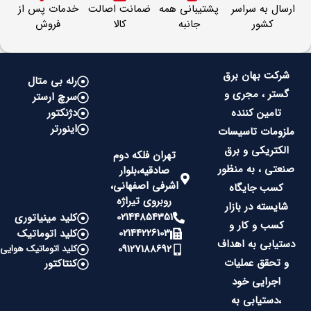
ارسال به سراسر
پشتیبانی همه
ضمانت اصالت
خدمات پس از
کشور
جانبه
کالا
فروش
شرکت بهان برق
رله بی متال
گستر ، مجری و
سرچ ارستر
تامین کننده
دژنکتور
اینورتر
ملزومات تاسیسات
الکتریکی و برق
تهران فلکه دوم
صنعتی ، به منظور
صادقیه،بلوار
اشرفی اصفهانی،
کسب جایگاه
روبروی تیراژه
شایسته در بازار
02144854351
کلید مینیاتوری
کسب و کار و
02144226103
کلید اتوماتیک
دستیابی به اهداف
09127188692
کلید اتوماتیک هوایی
و تحقق عملیات
کنتاکتور
اجرایی خود
،دستیابی به