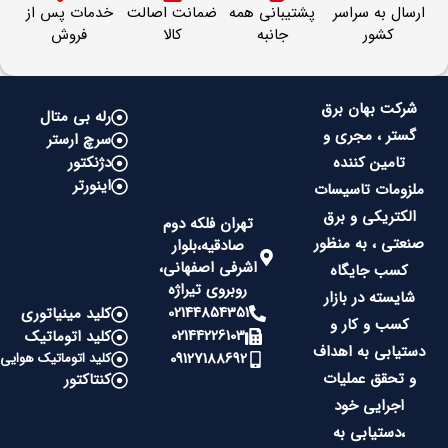
ارسال به سراسر
پشتیبانی همه
ضمانت اصالت
خدمات پس از
کشور
جانبه
کالا
فروش
شرکت بهان برق
رله بی متال
گستر ، مجری و
سرچ ارستر
تامین کننده
دژنکتور
اینورتر
ملزومات تاسیسات
الکتریکی و برق
تهران فلکه دوم
صنعتی ، به منظور
صادقیه،بلوار
اشرفی اصفهانی،
کسب جایگاه
روبروی تیراژه
شایسته در بازار
02144854351
کلید مینیاتوری
کسب و کار و
02144226103
کلید اتوماتیک
دستیابی به اهداف
09127188692
کلید اتوماتیک هوایی
و تحقق عملیات
کنتاکتور
اجرایی خود
،دستیابی به