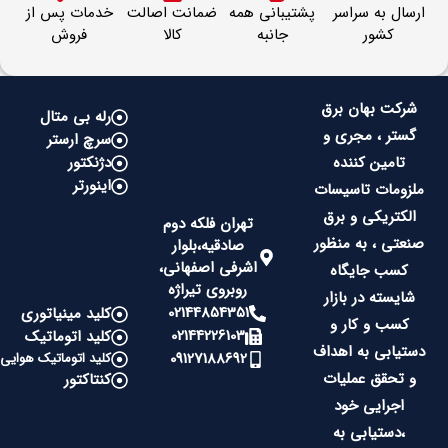
ارسال به سراسر
پشتیبانی همه
ضمانت اصالت
خدمات پس از
کشور
جانبه
کالا
فروش
شرکت بهان برق
رله بی متال
گستر ، مجری و
سرچ ارستر
تامین کننده
دژنکتور
اینورتر
ملزومات تاسیسات
الکتریکی و برق
تهران فلکه دوم
صنعتی ، به منظور
صادقیه،بلوار
اشرفی اصفهانی،
کسب جایگاه
روبروی تیراژه
شایسته در بازار
02144854351
کلید مینیاتوری
کسب و کار و
02144226103
کلید اتوماتیک
دستیابی به اهداف
09127188692
کلید اتوماتیک هوایی
و تحقق عملیات
کنتاکتور
اجرایی خود
،دستیابی به