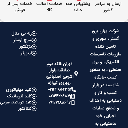
ارسال به سراسر
پشتیبانی همه
ضمانت اصالت
خدمات پس از
کشور
جانبه
کالا
فروش
شرکت بهان برق
رله بی متال
گستر ، مجری و
سرچ ارستر
تامین کننده
دژنکتور
اینورتر
ملزومات تاسیسات
الکتریکی و برق
تهران فلکه دوم
صنعتی ، به منظور
صادقیه،بلوار
اشرفی اصفهانی،
کسب جایگاه
روبروی تیراژه
شایسته در بازار
02144854351
کلید مینیاتوری
کسب و کار و
02144226103
کلید اتوماتیک
دستیابی به اهداف
09127188692
کلید اتوماتیک هوایی
و تحقق عملیات
کنتاکتور
اجرایی خود
،دستیابی به