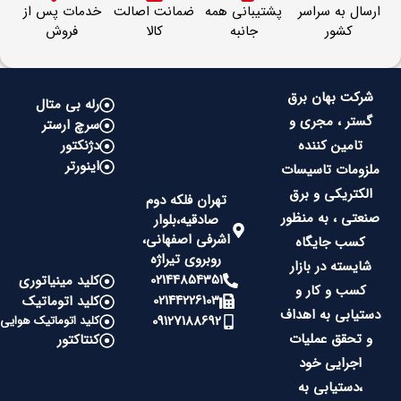
ارسال به سراسر
پشتیبانی همه
ضمانت اصالت
خدمات پس از
کشور
جانبه
کالا
فروش
شرکت بهان برق
رله بی متال
گستر ، مجری و
سرچ ارستر
تامین کننده
دژنکتور
اینورتر
ملزومات تاسیسات
الکتریکی و برق
تهران فلکه دوم
صنعتی ، به منظور
صادقیه،بلوار
اشرفی اصفهانی،
کسب جایگاه
روبروی تیراژه
شایسته در بازار
02144854351
کلید مینیاتوری
کسب و کار و
02144226103
کلید اتوماتیک
دستیابی به اهداف
09127188692
کلید اتوماتیک هوایی
و تحقق عملیات
کنتاکتور
اجرایی خود
،دستیابی به