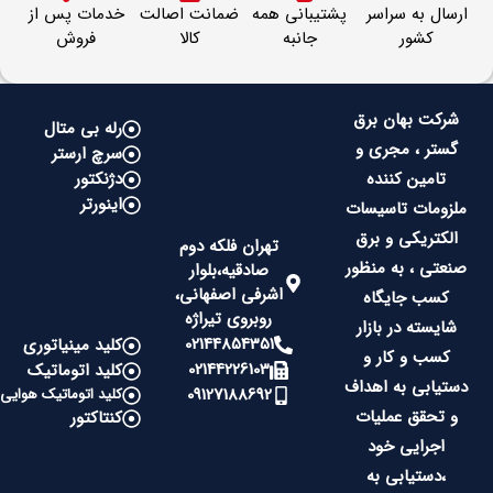
ارسال به سراسر
پشتیبانی همه
ضمانت اصالت
خدمات پس از
کشور
جانبه
کالا
فروش
شرکت بهان برق
رله بی متال
گستر ، مجری و
سرچ ارستر
تامین کننده
دژنکتور
اینورتر
ملزومات تاسیسات
الکتریکی و برق
تهران فلکه دوم
صنعتی ، به منظور
صادقیه،بلوار
اشرفی اصفهانی،
کسب جایگاه
روبروی تیراژه
شایسته در بازار
02144854351
کلید مینیاتوری
کسب و کار و
02144226103
کلید اتوماتیک
دستیابی به اهداف
09127188692
کلید اتوماتیک هوایی
و تحقق عملیات
کنتاکتور
اجرایی خود
،دستیابی به