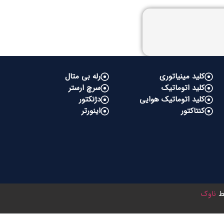
کلید مینیاتوری
رله بی متال
کلید اتوماتیک
سرچ ارستر
کلید اتوماتیک هوایی
دژنکتور
کنتاکتور
اینورتر
سط
ناوک