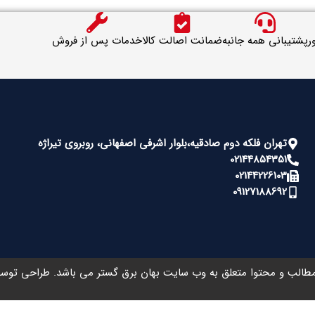
ر
پشتیبانی همه جانبه
ضمانت اصالت کالا
خدمات پس از فروش
تهران فلکه دوم صادقیه،بلوار اشرفی اصفهانی، روبروی تیراژه
02144854351
02144226103
09127188692
طالب و محتوا متعلق به وب سایت بهان برق گستر می باشد. طراحی تو