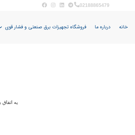
02188865479
خانه
درباره ما
فروشگاه تجهیزات برق صنعتی و فشار قوی
یه اتفاق