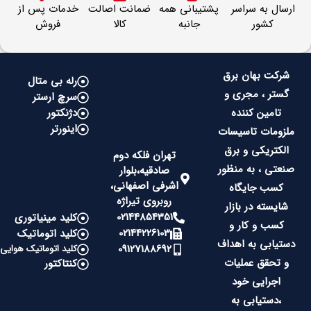
ارسال به سراسر
پشتیبانی همه
ضمانت اصالت
خدمات پس از
کشور
جانبه
کالا
فروش
شرکت بهان برق
رله بی متال
گستر ، مجری و
سرچ ارستر
تامین کننده
دژنکتور
اینورتر
ملزومات تاسیسات
الکتریکی و برق
تهران فلکه دوم
صنعتی ، به منظور
صادقیه،بلوار
اشرفی اصفهانی،
کسب جایگاه
روبروی تیراژه
شایسته در بازار
02144854351
کلید مینیاتوری
کسب و کار و
02144226103
کلید اتوماتیک
دستیابی به اهداف
09127188692
کلید اتوماتیک هوایی
و تحقق عملیات
کنتاکتور
اجرایی خود
،دستیابی به