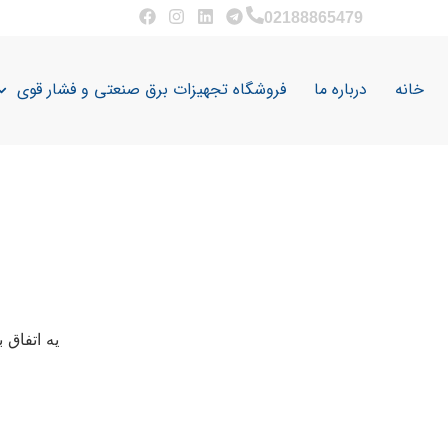
02188865479
خانه
درباره ما
فروشگاه تجهیزات برق صنعتی و فشار قوی
یه اتفاق