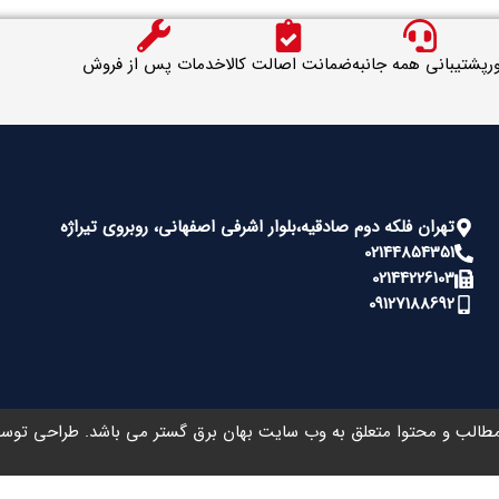
ر
پشتیبانی همه جانبه
ضمانت اصالت کالا
خدمات پس از فروش
تهران فلکه دوم صادقیه،بلوار اشرفی اصفهانی، روبروی تیراژه
02144854351
02144226103
09127188692
طالب و محتوا متعلق به وب سایت بهان برق گستر می باشد. طراحی تو