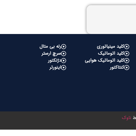
کلید مینیاتوری
رله بی متال
کلید اتوماتیک
سرچ ارستر
کلید اتوماتیک هوایی
دژنکتور
کنتاکتور
اینورتر
سط
ناوک