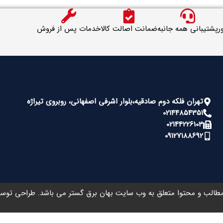
ر
پشتیبانی همه جانبه
ضمانت اصالت کالا
خدمات پس از فروش
تهران فلکه دوم صادقیه،بلوار اشرفی اصفهانی، روبروی تیراژه
02144854351
02144226103
09127188692
طالب و محتوا متعلق به وب سایت بهان برق گستر می باشد. طراحی تو