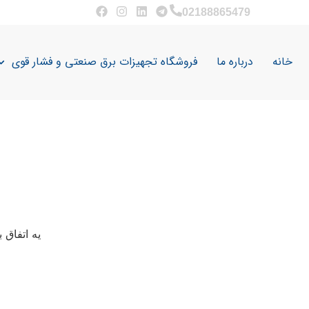
02188865479
خانه
درباره ما
فروشگاه تجهیزات برق صنعتی و فشار قوی
یه اتفاق