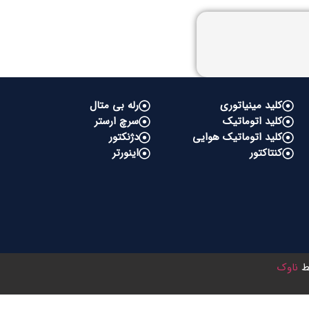
کلید مینیاتوری
رله بی متال
کلید اتوماتیک
سرچ ارستر
کلید اتوماتیک هوایی
دژنکتور
کنتاکتور
اینورتر
سط
ناوک