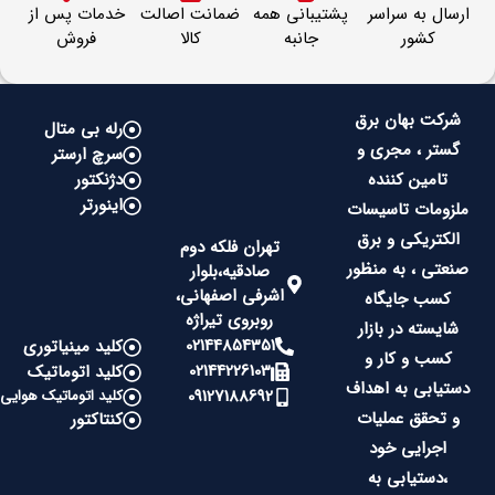
ارسال به سراسر
پشتیبانی همه
ضمانت اصالت
خدمات پس از
کشور
جانبه
کالا
فروش
شرکت بهان برق
رله بی متال
گستر ، مجری و
سرچ ارستر
تامین کننده
دژنکتور
اینورتر
ملزومات تاسیسات
الکتریکی و برق
تهران فلکه دوم
صنعتی ، به منظور
صادقیه،بلوار
اشرفی اصفهانی،
کسب جایگاه
روبروی تیراژه
شایسته در بازار
02144854351
کلید مینیاتوری
کسب و کار و
02144226103
کلید اتوماتیک
دستیابی به اهداف
09127188692
کلید اتوماتیک هوایی
و تحقق عملیات
کنتاکتور
اجرایی خود
،دستیابی به