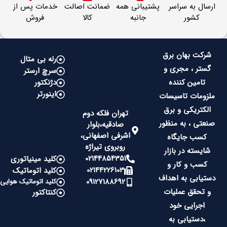
ارسال به سراسر
پشتیبانی همه
ضمانت اصالت
خدمات پس از
کشور
جانبه
کالا
فروش
شرکت بهان برق
رله بی متال
گستر ، مجری و
سرچ ارستر
تامین کننده
دژنکتور
اینورتر
ملزومات تاسیسات
الکتریکی و برق
تهران فلکه دوم
صنعتی ، به منظور
صادقیه،بلوار
اشرفی اصفهانی،
کسب جایگاه
روبروی تیراژه
شایسته در بازار
02144854351
کلید مینیاتوری
کسب و کار و
02144226103
کلید اتوماتیک
دستیابی به اهداف
09127188692
کلید اتوماتیک هوایی
و تحقق عملیات
کنتاکتور
اجرایی خود
،دستیابی به