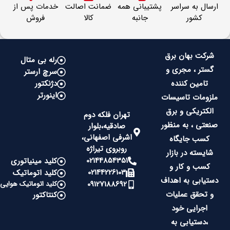
ارسال به سراسر
پشتیبانی همه
ضمانت اصالت
خدمات پس از
کشور
جانبه
کالا
فروش
شرکت بهان برق
رله بی متال
گستر ، مجری و
سرچ ارستر
تامین کننده
دژنکتور
اینورتر
ملزومات تاسیسات
الکتریکی و برق
تهران فلکه دوم
صنعتی ، به منظور
صادقیه،بلوار
اشرفی اصفهانی،
کسب جایگاه
روبروی تیراژه
شایسته در بازار
02144854351
کلید مینیاتوری
کسب و کار و
02144226103
کلید اتوماتیک
دستیابی به اهداف
09127188692
کلید اتوماتیک هوایی
و تحقق عملیات
کنتاکتور
اجرایی خود
،دستیابی به