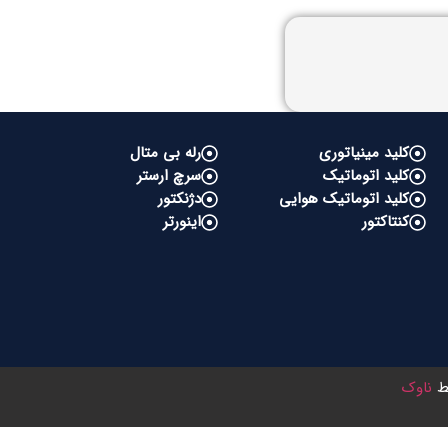
کلید مینیاتوری
رله بی متال
کلید اتوماتیک
سرچ ارستر
کلید اتوماتیک هوایی
دژنکتور
کنتاکتور
اینورتر
سط
ناوک