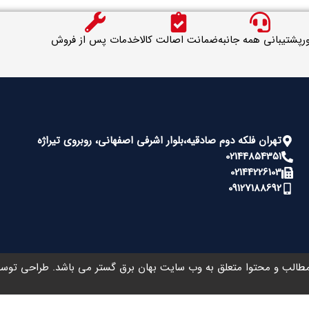
ر
پشتیبانی همه جانبه
ضمانت اصالت کالا
خدمات پس از فروش
تهران فلکه دوم صادقیه،بلوار اشرفی اصفهانی، روبروی تیراژه
02144854351
02144226103
09127188692
طالب و محتوا متعلق به وب سایت بهان برق گستر می باشد. طراحی تو