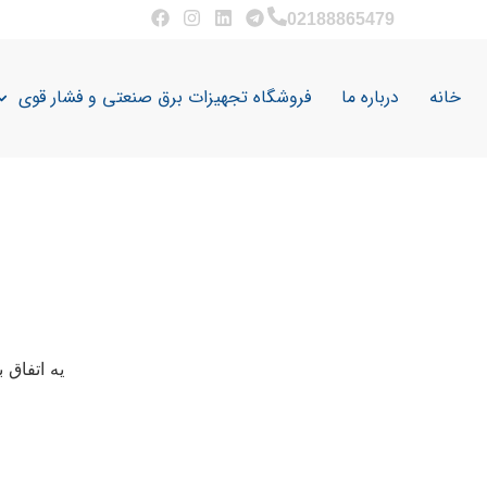
02188865479
خانه
درباره ما
فروشگاه تجهیزات برق صنعتی و فشار قوی
یه اتفاق