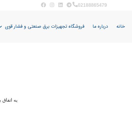
02188865479
خانه
درباره ما
فروشگاه تجهیزات برق صنعتی و فشار قوی
یه اتفاق