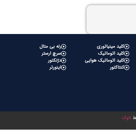
کلید مینیاتوری
رله بی متال
کلید اتوماتیک
سرچ ارستر
کلید اتوماتیک هوایی
دژنکتور
کنتاکتور
اینورتر
سط
ناوک