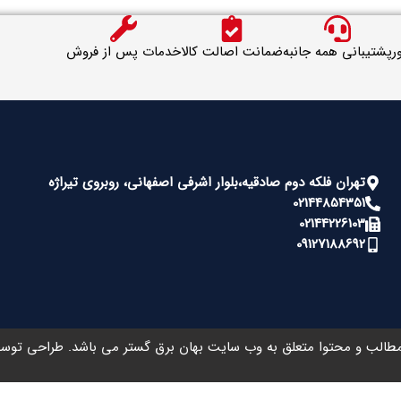
ر
پشتیبانی همه جانبه
ضمانت اصالت کالا
خدمات پس از فروش
تهران فلکه دوم صادقیه،بلوار اشرفی اصفهانی، روبروی تیراژه
02144854351
02144226103
09127188692
طالب و محتوا متعلق به وب سایت بهان برق گستر می باشد. طراحی تو