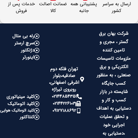
ارسال به سراسر
پشتیبانی همه
ضمانت اصالت
خدمات پس از
کشور
جانبه
کالا
فروش
شرکت بهان برق
رله بی متال
گستر ، مجری و
سرچ ارستر
تامین کننده
دژنکتور
اینورتر
ملزومات تاسیسات
الکتریکی و برق
تهران فلکه دوم
صنعتی ، به منظور
صادقیه،بلوار
اشرفی اصفهانی،
کسب جایگاه
روبروی تیراژه
شایسته در بازار
02144854351
کلید مینیاتوری
کسب و کار و
02144226103
کلید اتوماتیک
دستیابی به اهداف
09127188692
کلید اتوماتیک هوایی
و تحقق عملیات
کنتاکتور
اجرایی خود
،دستیابی به