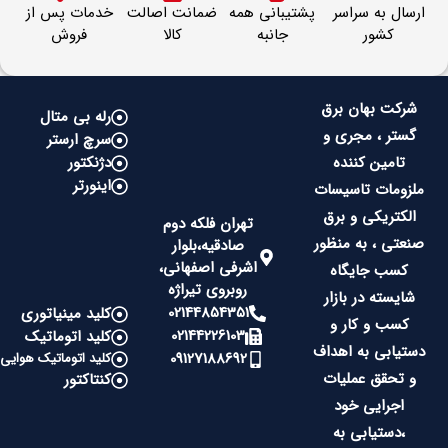
ارسال به سراسر
پشتیبانی همه
ضمانت اصالت
خدمات پس از
کشور
جانبه
کالا
فروش
شرکت بهان برق
رله بی متال
گستر ، مجری و
سرچ ارستر
تامین کننده
دژنکتور
اینورتر
ملزومات تاسیسات
الکتریکی و برق
تهران فلکه دوم
صنعتی ، به منظور
صادقیه،بلوار
اشرفی اصفهانی،
کسب جایگاه
روبروی تیراژه
شایسته در بازار
02144854351
کلید مینیاتوری
کسب و کار و
02144226103
کلید اتوماتیک
دستیابی به اهداف
09127188692
کلید اتوماتیک هوایی
و تحقق عملیات
کنتاکتور
اجرایی خود
،دستیابی به