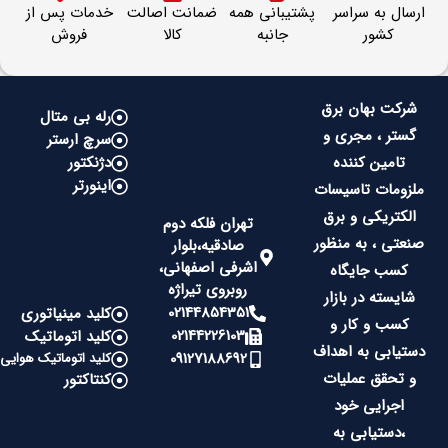
ارسال به سراسر
پشتیبانی همه
ضمانت اصالت
خدمات پس از
کشور
جانبه
کالا
فروش
شرکت بهان برق
رله بی متال
گستر ، مجری و
سرچ ارستر
تامین کننده
دژنکتور
اینورتر
ملزومات تاسیسات
الکتریکی و برق
تهران فلکه دوم
صنعتی ، به منظور
صادقیه،بلوار
اشرفی اصفهانی،
کسب جایگاه
روبروی تیراژه
شایسته در بازار
02144854351
کلید مینیاتوری
کسب و کار و
02144226103
کلید اتوماتیک
دستیابی به اهداف
09127188692
کلید اتوماتیک هوایی
و تحقق عملیات
کنتاکتور
اجرایی خود
،دستیابی به