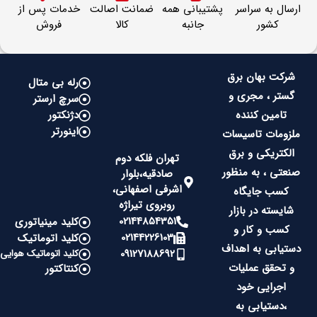
ارسال به سراسر
پشتیبانی همه
ضمانت اصالت
خدمات پس از
کشور
جانبه
کالا
فروش
شرکت بهان برق
رله بی متال
گستر ، مجری و
سرچ ارستر
تامین کننده
دژنکتور
اینورتر
ملزومات تاسیسات
الکتریکی و برق
تهران فلکه دوم
صنعتی ، به منظور
صادقیه،بلوار
اشرفی اصفهانی،
کسب جایگاه
روبروی تیراژه
شایسته در بازار
02144854351
کلید مینیاتوری
کسب و کار و
02144226103
کلید اتوماتیک
دستیابی به اهداف
09127188692
کلید اتوماتیک هوایی
و تحقق عملیات
کنتاکتور
اجرایی خود
،دستیابی به