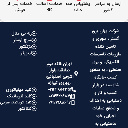
ارسال به سراسر
پشتیبانی همه
ضمانت اصالت
خدمات پس از
کشور
جانبه
کالا
فروش
شرکت بهان برق
رله بی متال
گستر ، مجری و
سرچ ارستر
تامین کننده
دژنکتور
اینورتر
ملزومات تاسیسات
الکتریکی و برق
تهران فلکه دوم
صنعتی ، به منظور
صادقیه،بلوار
اشرفی اصفهانی،
کسب جایگاه
روبروی تیراژه
شایسته در بازار
02144854351
کلید مینیاتوری
کسب و کار و
02144226103
کلید اتوماتیک
دستیابی به اهداف
09127188692
کلید اتوماتیک هوایی
و تحقق عملیات
کنتاکتور
اجرایی خود
،دستیابی به