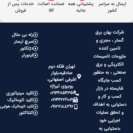
ارسال به سراسر
پشتیبانی همه
ضمانت اصالت
خدمات پس از
کشور
جانبه
کالا
فروش
شرکت بهان برق
رله بی متال
گستر ، مجری و
سرچ ارستر
تامین کننده
دژنکتور
اینورتر
ملزومات تاسیسات
الکتریکی و برق
تهران فلکه دوم
صنعتی ، به منظور
صادقیه،بلوار
اشرفی اصفهانی،
کسب جایگاه
روبروی تیراژه
شایسته در بازار
02144854351
کلید مینیاتوری
کسب و کار و
02144226103
کلید اتوماتیک
دستیابی به اهداف
09127188692
کلید اتوماتیک هوایی
و تحقق عملیات
کنتاکتور
اجرایی خود
،دستیابی به