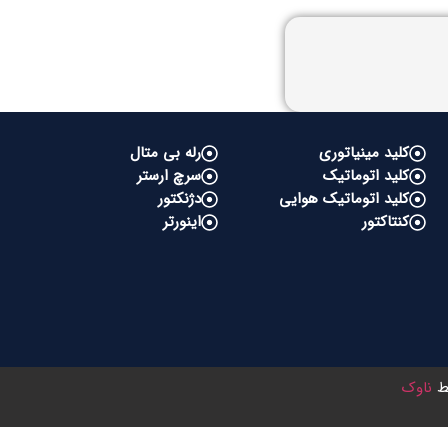
کلید مینیاتوری
رله بی متال
کلید اتوماتیک
سرچ ارستر
کلید اتوماتیک هوایی
دژنکتور
کنتاکتور
اینورتر
سط
ناوک