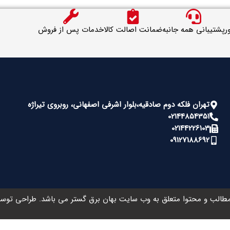
ر
پشتیبانی همه جانبه
ضمانت اصالت کالا
خدمات پس از فروش
تهران فلکه دوم صادقیه،بلوار اشرفی اصفهانی، روبروی تیراژه
02144854351
02144226103
09127188692
طالب و محتوا متعلق به وب سایت بهان برق گستر می باشد. طراحی تو