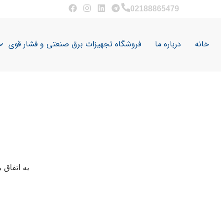
02188865479
خانه
درباره ما
فروشگاه تجهیزات برق صنعتی و فشار قوی
یه اتفاق