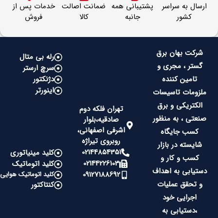
ارسال به سراسر
پشتیبانی همه
ضمانت اصالت
خدمات پس از
کشور
جانبه
کالا
فروش
شرکت بهان برق
رله بی متال
گستر ، مجری و
سرچ ارستر
تامین کننده
دژنکتور
اینورتر
ملزومات تاسیسات
الکتریکی و برق
تهران فلکه دوم
صنعتی ، به منظور
صادقیه،بلوار
اشرفی اصفهانی،
کسب جایگاه
روبروی تیراژه
شایسته در بازار
02144854351
کلید مینیاتوری
کسب و کار و
02144226103
کلید اتوماتیک
دستیابی به اهداف
09127188692
کلید اتوماتیک هوایی
و تحقق عملیات
کنتاکتور
اجرایی خود
،دستیابی به