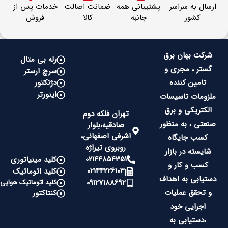
ارسال به سراسر
پشتیبانی همه
ضمانت اصالت
خدمات پس از
کشور
جانبه
کالا
فروش
شرکت بهان برق
رله بی متال
گستر ، مجری و
سرچ ارستر
تامین کننده
دژنکتور
اینورتر
ملزومات تاسیسات
الکتریکی و برق
تهران فلکه دوم
صنعتی ، به منظور
صادقیه،بلوار
اشرفی اصفهانی،
کسب جایگاه
روبروی تیراژه
شایسته در بازار
02144854351
کلید مینیاتوری
کسب و کار و
02144226103
کلید اتوماتیک
دستیابی به اهداف
09127188692
کلید اتوماتیک هوایی
و تحقق عملیات
کنتاکتور
اجرایی خود
،دستیابی به