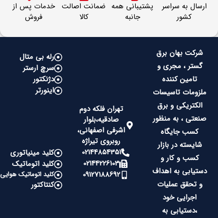
ارسال به سراسر
پشتیبانی همه
ضمانت اصالت
خدمات پس از
کشور
جانبه
کالا
فروش
شرکت بهان برق
رله بی متال
گستر ، مجری و
سرچ ارستر
تامین کننده
دژنکتور
اینورتر
ملزومات تاسیسات
الکتریکی و برق
تهران فلکه دوم
صنعتی ، به منظور
صادقیه،بلوار
اشرفی اصفهانی،
کسب جایگاه
روبروی تیراژه
شایسته در بازار
02144854351
کلید مینیاتوری
کسب و کار و
02144226103
کلید اتوماتیک
دستیابی به اهداف
09127188692
کلید اتوماتیک هوایی
و تحقق عملیات
کنتاکتور
اجرایی خود
،دستیابی به