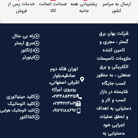
ارسال به سراسر
پشتیبانی همه
ضمانت اصالت
خدمات پس از
کشور
جانبه
کالا
فروش
شرکت بهان برق
رله بی متال
گستر ، مجری و
سرچ ارستر
تامین کننده
دژنکتور
اینورتر
ملزومات تاسیسات
الکتریکی و برق
تهران فلکه دوم
صنعتی ، به منظور
صادقیه،بلوار
اشرفی اصفهانی،
کسب جایگاه
روبروی تیراژه
شایسته در بازار
02144854351
کلید مینیاتوری
کسب و کار و
02144226103
کلید اتوماتیک
دستیابی به اهداف
09127188692
کلید اتوماتیک هوایی
و تحقق عملیات
کنتاکتور
اجرایی خود
،دستیابی به