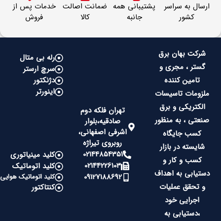
ارسال به سراسر
پشتیبانی همه
ضمانت اصالت
خدمات پس از
کشور
جانبه
کالا
فروش
شرکت بهان برق
رله بی متال
گستر ، مجری و
سرچ ارستر
تامین کننده
دژنکتور
اینورتر
ملزومات تاسیسات
الکتریکی و برق
تهران فلکه دوم
صنعتی ، به منظور
صادقیه،بلوار
اشرفی اصفهانی،
کسب جایگاه
روبروی تیراژه
شایسته در بازار
02144854351
کلید مینیاتوری
کسب و کار و
02144226103
کلید اتوماتیک
دستیابی به اهداف
09127188692
کلید اتوماتیک هوایی
و تحقق عملیات
کنتاکتور
اجرایی خود
،دستیابی به