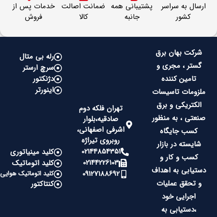
ارسال به سراسر
پشتیبانی همه
ضمانت اصالت
خدمات پس از
کشور
جانبه
کالا
فروش
شرکت بهان برق
رله بی متال
گستر ، مجری و
سرچ ارستر
تامین کننده
دژنکتور
اینورتر
ملزومات تاسیسات
الکتریکی و برق
تهران فلکه دوم
صنعتی ، به منظور
صادقیه،بلوار
اشرفی اصفهانی،
کسب جایگاه
روبروی تیراژه
شایسته در بازار
02144854351
کلید مینیاتوری
کسب و کار و
02144226103
کلید اتوماتیک
دستیابی به اهداف
09127188692
کلید اتوماتیک هوایی
و تحقق عملیات
کنتاکتور
اجرایی خود
،دستیابی به