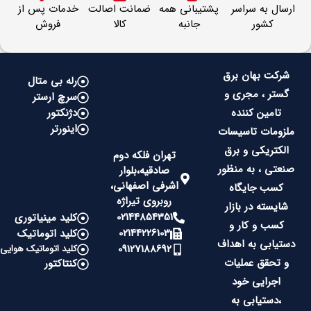
ارسال به سراسر
پشتیبانی همه
ضمانت اصالت
خدمات پس از
کشور
جانبه
کالا
فروش
شرکت بهان برق
رله بی متال
گستر ، مجری و
سرچ ارستر
تامین کننده
دژنکتور
اینورتر
ملزومات تاسیسات
الکتریکی و برق
تهران فلکه دوم
صنعتی ، به منظور
صادقیه،بلوار
اشرفی اصفهانی،
کسب جایگاه
روبروی تیراژه
شایسته در بازار
02144854351
کلید مینیاتوری
کسب و کار و
02144226103
کلید اتوماتیک
دستیابی به اهداف
09127188692
کلید اتوماتیک هوایی
و تحقق عملیات
کنتاکتور
اجرایی خود
،دستیابی به