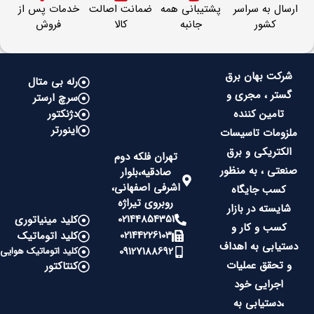
ارسال به سراسر
پشتیبانی همه
ضمانت اصالت
خدمات پس از
کشور
جانبه
کالا
فروش
شرکت بهان برق
رله بی متال
گستر ، مجری و
سرچ ارستر
تامین کننده
دژنکتور
اینورتر
ملزومات تاسیسات
الکتریکی و برق
تهران فلکه دوم
صنعتی ، به منظور
صادقیه،بلوار
اشرفی اصفهانی،
کسب جایگاه
روبروی تیراژه
شایسته در بازار
02144854351
کلید مینیاتوری
کسب و کار و
02144226103
کلید اتوماتیک
دستیابی به اهداف
09127188692
کلید اتوماتیک هوایی
و تحقق عملیات
کنتاکتور
اجرایی خود
،دستیابی به