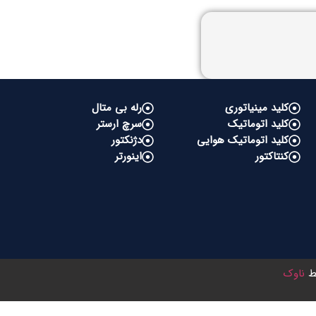
کلید مینیاتوری
رله بی متال
کلید اتوماتیک
سرچ ارستر
کلید اتوماتیک هوایی
دژنکتور
کنتاکتور
اینورتر
سط
ناوک