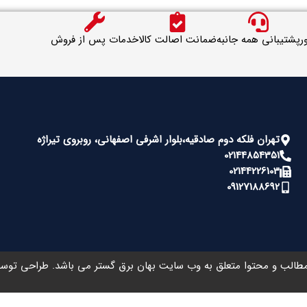
ر
پشتیبانی همه جانبه
ضمانت اصالت کالا
خدمات پس از فروش
تهران فلکه دوم صادقیه،بلوار اشرفی اصفهانی، روبروی تیراژه
02144854351
02144226103
09127188692
طالب و محتوا متعلق به وب سایت بهان برق گستر می باشد. طراحی تو