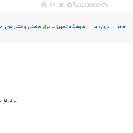
02188865479
خانه
درباره ما
فروشگاه تجهیزات برق صنعتی و فشار قوی
یه اتفاق