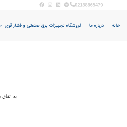
02188865479
خانه
درباره ما
فروشگاه تجهیزات برق صنعتی و فشار قوی
یه اتفاق