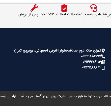
ر
پشتیبانی همه جانبه
ضمانت اصالت کالا
خدمات پس از فروش
تهران فلکه دوم صادقیه،بلوار اشرفی اصفهانی، روبروی تیراژه
02144854351
02144226103
09127188692
طالب و محتوا متعلق به وب سایت بهان برق گستر می باشد. طراحی تو