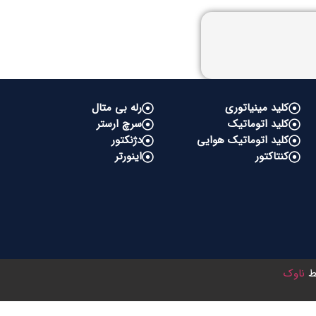
کلید مینیاتوری
رله بی متال
کلید اتوماتیک
سرچ ارستر
کلید اتوماتیک هوایی
دژنکتور
کنتاکتور
اینورتر
سط
ناوک