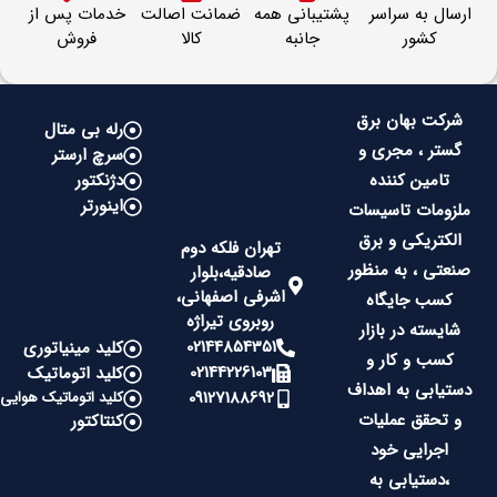
ارسال به سراسر
پشتیبانی همه
ضمانت اصالت
خدمات پس از
کشور
جانبه
کالا
فروش
شرکت بهان برق
رله بی متال
گستر ، مجری و
سرچ ارستر
تامین کننده
دژنکتور
اینورتر
ملزومات تاسیسات
الکتریکی و برق
تهران فلکه دوم
صنعتی ، به منظور
صادقیه،بلوار
اشرفی اصفهانی،
کسب جایگاه
روبروی تیراژه
شایسته در بازار
02144854351
کلید مینیاتوری
کسب و کار و
02144226103
کلید اتوماتیک
دستیابی به اهداف
09127188692
کلید اتوماتیک هوایی
و تحقق عملیات
کنتاکتور
اجرایی خود
،دستیابی به