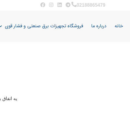
02188865479
خانه
درباره ما
فروشگاه تجهیزات برق صنعتی و فشار قوی
یه اتفاق