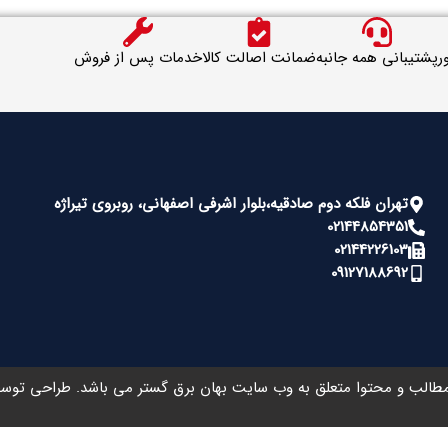
ر
پشتیبانی همه جانبه
ضمانت اصالت کالا
خدمات پس از فروش
تهران فلکه دوم صادقیه،بلوار اشرفی اصفهانی، روبروی تیراژه
02144854351
02144226103
09127188692
طالب و محتوا متعلق به وب سایت بهان برق گستر می باشد. طراحی تو