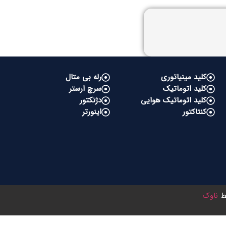
کلید مینیاتوری
رله بی متال
کلید اتوماتیک
سرچ ارستر
کلید اتوماتیک هوایی
دژنکتور
کنتاکتور
اینورتر
سط
ناوک