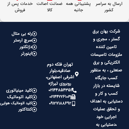
ارسال به سراسر
پشتیبانی همه
ضمانت اصالت
خدمات پس از
کشور
جانبه
کالا
فروش
شرکت بهان برق
رله بی متال
گستر ، مجری و
سرچ ارستر
تامین کننده
دژنکتور
اینورتر
ملزومات تاسیسات
الکتریکی و برق
تهران فلکه دوم
صنعتی ، به منظور
صادقیه،بلوار
اشرفی اصفهانی،
کسب جایگاه
روبروی تیراژه
شایسته در بازار
02144854351
کلید مینیاتوری
کسب و کار و
02144226103
کلید اتوماتیک
دستیابی به اهداف
09127188692
کلید اتوماتیک هوایی
و تحقق عملیات
کنتاکتور
اجرایی خود
،دستیابی به