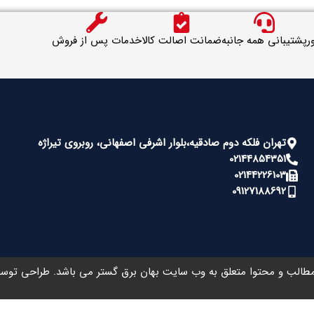
ر
پشتیبانی همه جانبه
ضمانت اصالت کالا
خدمات پس از فروش
تهران فلکه دوم صادقیه،بلوار اشرفی اصفهانی، روبروی تیراژه
02144854351
02144226103
09127188692
طالب و محتوا متعلق به وب سایت بهان برق گستر می باشد. طراحی تو