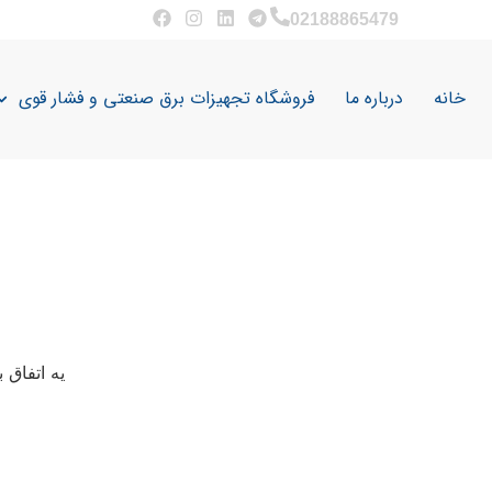
02188865479
خانه
درباره ما
فروشگاه تجهیزات برق صنعتی و فشار قوی
یه اتفاق