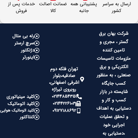
ارسال به سراسر
پشتیبانی همه
ضمانت اصالت
خدمات پس از
کشور
جانبه
کالا
فروش
شرکت بهان برق
رله بی متال
گستر ، مجری و
سرچ ارستر
تامین کننده
دژنکتور
اینورتر
ملزومات تاسیسات
الکتریکی و برق
تهران فلکه دوم
صنعتی ، به منظور
صادقیه،بلوار
اشرفی اصفهانی،
کسب جایگاه
روبروی تیراژه
شایسته در بازار
02144854351
کلید مینیاتوری
کسب و کار و
02144226103
کلید اتوماتیک
دستیابی به اهداف
09127188692
کلید اتوماتیک هوایی
و تحقق عملیات
کنتاکتور
اجرایی خود
،دستیابی به