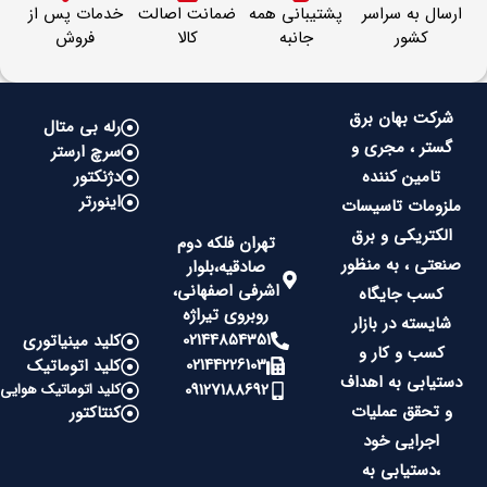
ارسال به سراسر
پشتیبانی همه
ضمانت اصالت
خدمات پس از
کشور
جانبه
کالا
فروش
شرکت بهان برق
رله بی متال
گستر ، مجری و
سرچ ارستر
تامین کننده
دژنکتور
اینورتر
ملزومات تاسیسات
الکتریکی و برق
تهران فلکه دوم
صنعتی ، به منظور
صادقیه،بلوار
اشرفی اصفهانی،
کسب جایگاه
روبروی تیراژه
شایسته در بازار
02144854351
کلید مینیاتوری
کسب و کار و
02144226103
کلید اتوماتیک
دستیابی به اهداف
09127188692
کلید اتوماتیک هوایی
و تحقق عملیات
کنتاکتور
اجرایی خود
،دستیابی به