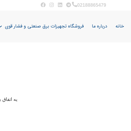
02188865479
خانه
درباره ما
فروشگاه تجهیزات برق صنعتی و فشار قوی
یه اتفاق