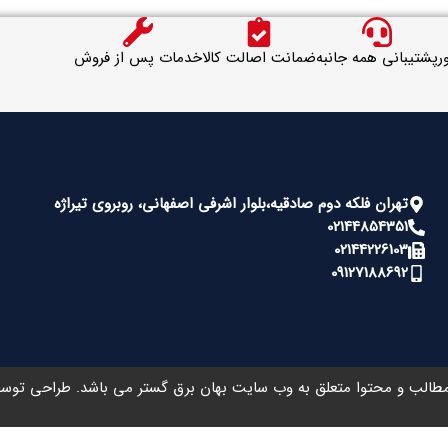
ر
پشتیبانی همه جانبه
ضمانت اصالت کالا
خدمات پس از فروش
تهران فلکه دوم صادقیه،بلوار اشرفی اصفهانی، روبروی تیراژه
02144854351
02144226103
09127188692
طالب و محتوا متعلق به وب سایت بهان برق گستر می باشد. طراحی تو