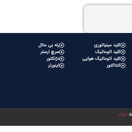
کلید مینیاتوری
رله بی متال
کلید اتوماتیک
سرچ ارستر
کلید اتوماتیک هوایی
دژنکتور
کنتاکتور
اینورتر
سط
ناوک