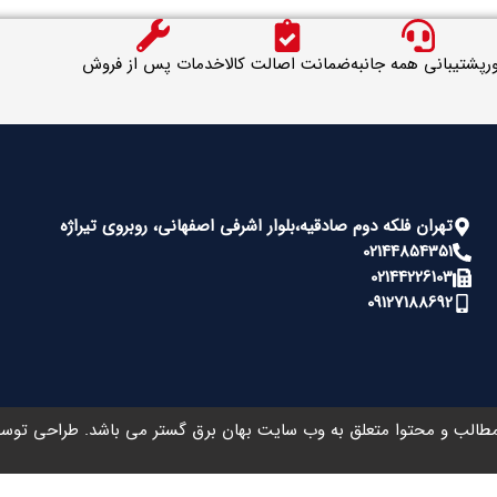
ر
پشتیبانی همه جانبه
ضمانت اصالت کالا
خدمات پس از فروش
تهران فلکه دوم صادقیه،بلوار اشرفی اصفهانی، روبروی تیراژه
02144854351
02144226103
09127188692
طالب و محتوا متعلق به وب سایت بهان برق گستر می باشد. طراحی تو