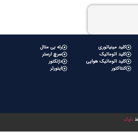
کلید مینیاتوری
رله بی متال
کلید اتوماتیک
سرچ ارستر
کلید اتوماتیک هوایی
دژنکتور
کنتاکتور
اینورتر
سط
ناوک