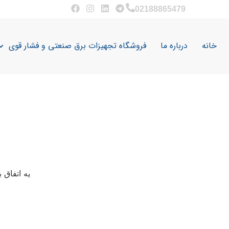
02188865479
خانه
درباره ما
فروشگاه تجهیزات برق صنعتی و فشار قوی
یه اتفاق