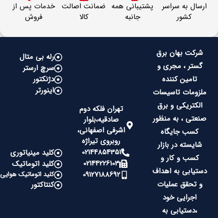
ارسال به سراسر
پشتیبانی همه
ضمانت اصالت
خدمات پس از
کشور
جانبه
کالا
فروش
شرکت بهان برق
رله بی متال
گستر ، مجری و
سرچ ارستر
تامین کننده
دژنکتور
اینورتر
ملزومات تاسیسات
الکتریکی و برق
تهران فلکه دوم
صنعتی ، به منظور
صادقیه،بلوار
اشرفی اصفهانی،
کسب جایگاه
روبروی تیراژه
شایسته در بازار
02144854351
کلید مینیاتوری
کسب و کار و
02144226103
کلید اتوماتیک
دستیابی به اهداف
09127188692
کلید اتوماتیک هوایی
و تحقق عملیات
کنتاکتور
اجرایی خود
،دستیابی به