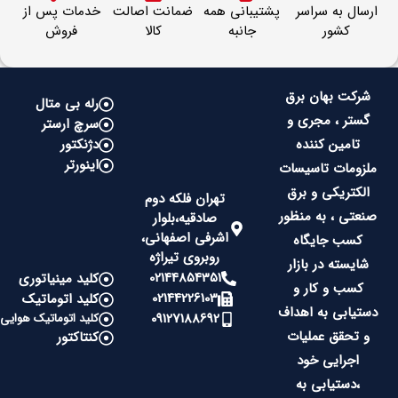
ارسال به سراسر
پشتیبانی همه
ضمانت اصالت
خدمات پس از
کشور
جانبه
کالا
فروش
شرکت بهان برق
رله بی متال
گستر ، مجری و
سرچ ارستر
تامین کننده
دژنکتور
اینورتر
ملزومات تاسیسات
الکتریکی و برق
تهران فلکه دوم
صنعتی ، به منظور
صادقیه،بلوار
اشرفی اصفهانی،
کسب جایگاه
روبروی تیراژه
شایسته در بازار
02144854351
کلید مینیاتوری
کسب و کار و
02144226103
کلید اتوماتیک
دستیابی به اهداف
09127188692
کلید اتوماتیک هوایی
و تحقق عملیات
کنتاکتور
اجرایی خود
،دستیابی به