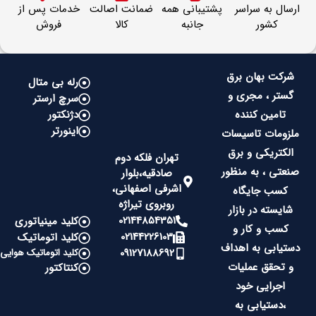
ارسال به سراسر
پشتیبانی همه
ضمانت اصالت
خدمات پس از
کشور
جانبه
کالا
فروش
شرکت بهان برق
رله بی متال
گستر ، مجری و
سرچ ارستر
تامین کننده
دژنکتور
اینورتر
ملزومات تاسیسات
الکتریکی و برق
تهران فلکه دوم
صنعتی ، به منظور
صادقیه،بلوار
اشرفی اصفهانی،
کسب جایگاه
روبروی تیراژه
شایسته در بازار
02144854351
کلید مینیاتوری
کسب و کار و
02144226103
کلید اتوماتیک
دستیابی به اهداف
09127188692
کلید اتوماتیک هوایی
و تحقق عملیات
کنتاکتور
اجرایی خود
،دستیابی به