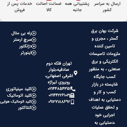
ارسال به سراسر
پشتیبانی همه
ضمانت اصالت
خدمات پس از
کشور
جانبه
کالا
فروش
شرکت بهان برق
رله بی متال
گستر ، مجری و
سرچ ارستر
تامین کننده
دژنکتور
اینورتر
ملزومات تاسیسات
الکتریکی و برق
تهران فلکه دوم
صنعتی ، به منظور
صادقیه،بلوار
اشرفی اصفهانی،
کسب جایگاه
روبروی تیراژه
شایسته در بازار
02144854351
کلید مینیاتوری
کسب و کار و
02144226103
کلید اتوماتیک
دستیابی به اهداف
09127188692
کلید اتوماتیک هوایی
و تحقق عملیات
کنتاکتور
اجرایی خود
،دستیابی به