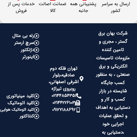
ارسال به سراسر
پشتیبانی همه
ضمانت اصالت
خدمات پس از
کشور
جانبه
کالا
فروش
شرکت بهان برق
رله بی متال
گستر ، مجری و
سرچ ارستر
تامین کننده
دژنکتور
اینورتر
ملزومات تاسیسات
الکتریکی و برق
تهران فلکه دوم
صنعتی ، به منظور
صادقیه،بلوار
اشرفی اصفهانی،
کسب جایگاه
روبروی تیراژه
شایسته در بازار
02144854351
کلید مینیاتوری
کسب و کار و
02144226103
کلید اتوماتیک
دستیابی به اهداف
09127188692
کلید اتوماتیک هوایی
و تحقق عملیات
کنتاکتور
اجرایی خود
،دستیابی به