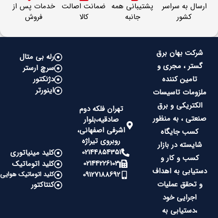
ارسال به سراسر
پشتیبانی همه
ضمانت اصالت
خدمات پس از
کشور
جانبه
کالا
فروش
شرکت بهان برق
رله بی متال
گستر ، مجری و
سرچ ارستر
تامین کننده
دژنکتور
اینورتر
ملزومات تاسیسات
الکتریکی و برق
تهران فلکه دوم
صنعتی ، به منظور
صادقیه،بلوار
اشرفی اصفهانی،
کسب جایگاه
روبروی تیراژه
شایسته در بازار
02144854351
کلید مینیاتوری
کسب و کار و
02144226103
کلید اتوماتیک
دستیابی به اهداف
09127188692
کلید اتوماتیک هوایی
و تحقق عملیات
کنتاکتور
اجرایی خود
،دستیابی به